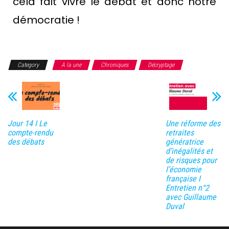
cela fait vivre le débat et donc notre
démocratie !
Category
A la une
Chroniques
Décryptage
Jour 14 I Le
Une réforme des
compte-rendu
retraites
des débats
génératrice
d’inégalités et
de risques pour
l’économie
française I
Entretien n°2
avec Guillaume
Duval